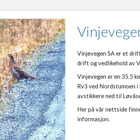
Vinjevege
Vinjevegen SA er et drif
drift og vedlikehold av 
Vinjevegen er en 35.5 km
Rv3 ved Nordstumoen i St
avstikkere ned til Løvå
Her på vår nettside finne
informasjon.