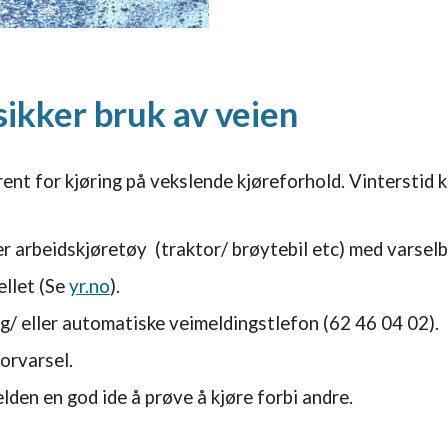
sikker bruk av veien
nt for kjøring på vekslende kjøreforhold. Vinterstid kan
er arbeidskjøretøy (traktor/ brøytebil etc) med varselbl
ellet (Se
yr.no
).
og/ eller automatiske veimeldingstlefon (62 46 04 02).
orvarsel.
jelden en god ide å prøve å kjøre forbi andre.