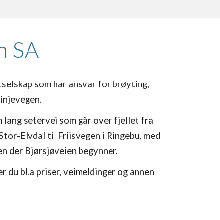
n SA
tselskap som har ansvar for brøyting,
Vinjevegen.
 lang setervei som går over fjellet fra
or-Elvdal til Friisvegen i Ringebu, med
sen der Bjørsjøveien begynner.
r du bl.a priser, veimeldinger og annen