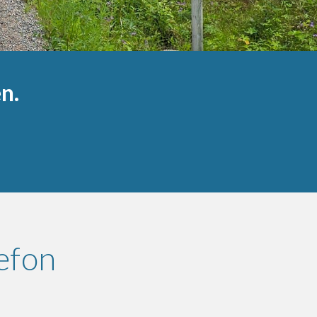
n.
efon