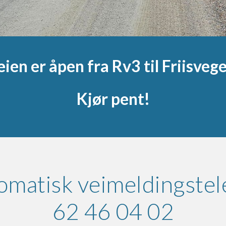
eien er åpen fra Rv3 til Friisvege
Kjør pent!
omatisk veimeldingstel
62 46 04 02