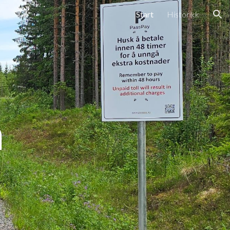
Start
Historikk
ion
n