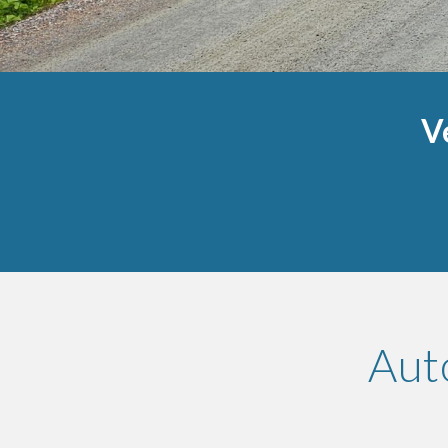
V
Aut